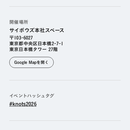
デザイン・AI・エンジニアリング
開催場所
境界を結び、共創をひらくカンファレンス
サイボウズ本社スペース
〒103-6027
東京都中央区日本橋2-7-1
2026.01.25
東京日本橋タワー 27階
(
)
SUN
@東京都中央区日本橋 東京日本橋タワー
Google Mapを開く
サイボウズ本社スペース
本イベントは終了しました
イベント
ハッシュタグ
#knots2026
ウェブ制作やソフトウェア開発は、デザイナーやエ