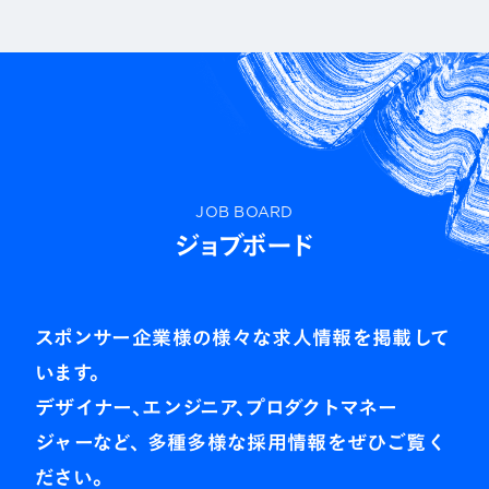
ンジニアたちが互いの知識と経験を編み合わせる、
いわば職人達の仕事でした。しかし専門性の深化と
分業の波は、プロフェッショナルとしての立場を確立
する一方で、コミュニティやプロセスの断絶を深めて
きました。いま、生成AIの台頭がその流れを大きく変
えつつあります。デザインやエンジニアリングは再び
JOB BOARD
近接し、互いの職能に縛られない新しい不可分領
ジョブボード
域が広がり始めています。
私たちCrossRelはその変化のただ中にある人や組
織を結び合わせ、共創・技術・組織の発展を加速さ
スポンサー企業様の様々な求人情報を掲載して
せるカンファレンス、「KNOTS 2026」をここに開催し
います。
ます。新しい一年の始まりに、学びと視座を広げる、
デザイナー、エンジニア、プロダクトマネー
新たな共創の場を共に作りましょう。
ジャーなど、
多種多様な採用情報をぜひご覧く
ださい。