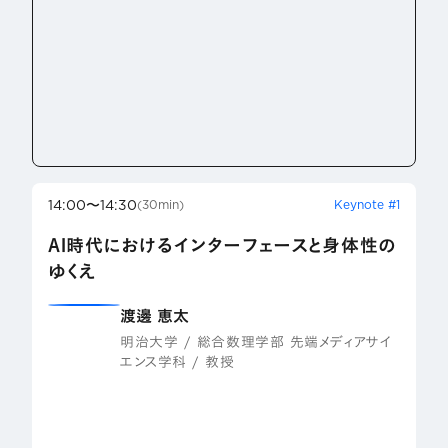
14:00〜14:30
Keynote #1
(30min)
AI時代におけるインターフェースと身体性の
ゆくえ
渡邊 恵太
明治大学 / 総合数理学部 先端メディアサイ
エンス学科 / 教授